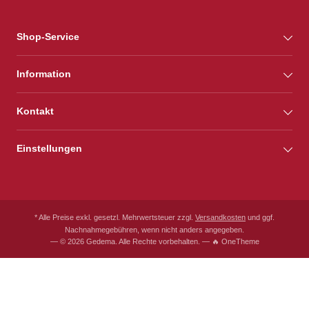
Shop-Service
Information
Kontakt
Einstellungen
* Alle Preise exkl. gesetzl. Mehrwertsteuer zzgl.
Versandkosten
und ggf.
Nachnahmegebühren, wenn nicht anders angegeben.
— © 2026 Gedema. Alle Rechte vorbehalten. — 🔥 OneTheme