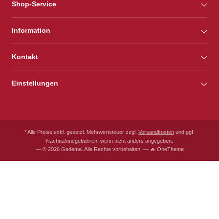
Shop-Service
Information
Kontakt
Einstellungen
* Alle Preise exkl. gesetzl. Mehrwertsteuer zzgl.
Versandkosten
und ggf.
Nachnahmegebühren, wenn nicht anders angegeben.
— © 2026 Gedema. Alle Rechte vorbehalten. — 🔥 OneTheme