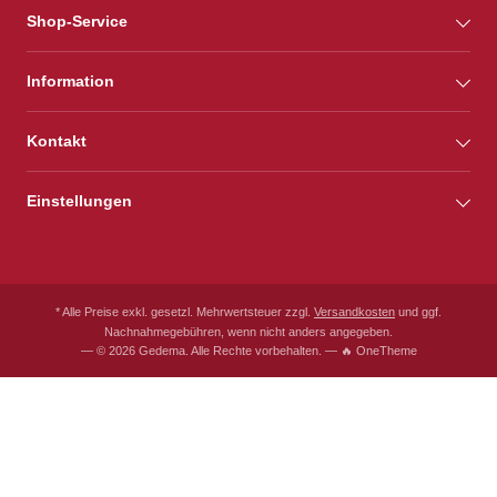
Shop-Service
Information
Kontakt
Einstellungen
* Alle Preise exkl. gesetzl. Mehrwertsteuer zzgl.
Versandkosten
und ggf.
Nachnahmegebühren, wenn nicht anders angegeben.
— © 2026 Gedema. Alle Rechte vorbehalten. — 🔥 OneTheme