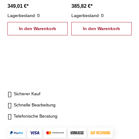
Fußgestelle stufenlos
Fußgestelle, stufenlos
349,01 €*
385,82 €*
höhenverstellbar um 300 mm
höhenverstellbar um 300 mm
von 719 - 1019
Lagerbestand: 0
von 719 - 1019 mm1 x
Lagerbestand: 0
mmGesamtbelastung max.
Ablageboden halbe
200 kg Abb.Gehäuse lichtgrau
In den Warenkorb
TiefeGesamtbelastung max.
In den Warenkorb
RAL 7035 Unmontierte
200 kg Abb.Gehäuse lichtgrau
Anlieferung !
RAL 7035 Unmontierte
Anlieferung !
Sicherer Kauf
Schnelle Bearbeitung
Telefonische Beratung