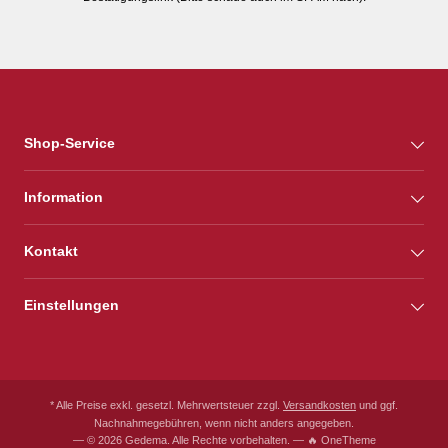
Shop-Service
Information
Kontakt
Einstellungen
* Alle Preise exkl. gesetzl. Mehrwertsteuer zzgl.
Versandkosten
und ggf.
Nachnahmegebühren, wenn nicht anders angegeben.
— © 2026 Gedema. Alle Rechte vorbehalten. — 🔥 OneTheme