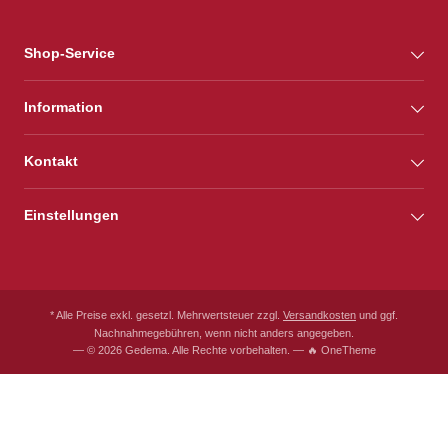
Shop-Service
Information
Kontakt
Einstellungen
* Alle Preise exkl. gesetzl. Mehrwertsteuer zzgl.
Versandkosten
und ggf.
Nachnahmegebühren, wenn nicht anders angegeben.
— © 2026 Gedema. Alle Rechte vorbehalten. — 🔥 OneTheme