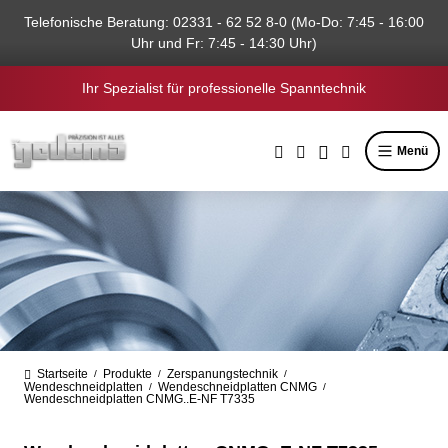
alt springen
Telefonische Beratung: 02331 - 62 52 8-0 (Mo-Do: 7:45 - 16:00
Uhr und Fr: 7:45 - 14:30 Uhr)
Ihr Spezialist für professionelle Spanntechnik
Menü
Startseite
Produkte
Zerspanungstechnik
/
/
/
Wendeschneidplatten
Wendeschneidplatten CNMG
/
/
Wendeschneidplatten CNMG..E-NF T7335