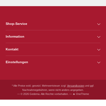
Shop-Service
Information
Kontakt
Einstellungen
* Alle Preise exkl. gesetzl. Mehrwertsteuer zzgl.
Versandkosten
und ggf.
Nachnahmegebühren, wenn nicht anders angegeben.
— © 2026 Gedema. Alle Rechte vorbehalten. — 🔥 OneTheme