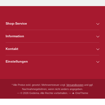
Shop-Service
Information
Kontakt
Einstellungen
* Alle Preise exkl. gesetzl. Mehrwertsteuer zzgl.
Versandkosten
und ggf.
Nachnahmegebühren, wenn nicht anders angegeben.
— © 2026 Gedema. Alle Rechte vorbehalten. — 🔥 OneTheme