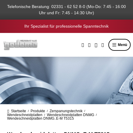
alt springen
Telefonische Beratung: 02331 - 62 52 8-0 (Mo-Do: 7:45 - 16:00
Uhr und Fr: 7:45 - 14:30 Uhr)
Ihr Spezialist für professionelle Spanntechnik
Menü
Startseite
Produkte
Zerspanungstechnik
/
/
/
Wendeschneidplatten
Wendeschneidplatten DNMG
/
/
Wendeschneidplatten DNMG..E-M T5315