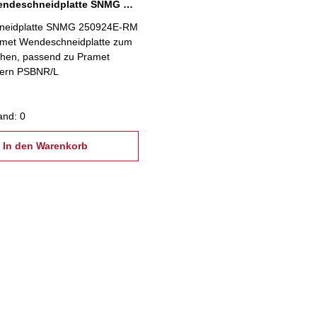
Pramet Wendeschneidplatte SNMG 250924E-RM T9315
neidplatte SNMG 250924E-RM
met Wendeschneidplatte zum
hen, passend zu Pramet
ern PSBNR/L
and: 0
In den Warenkorb