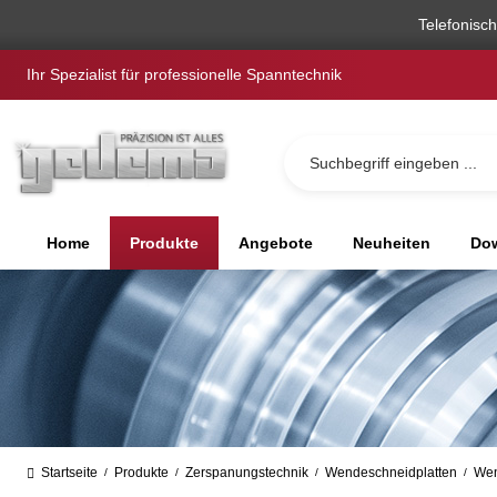
springen
Zur Hauptnavigation springen
Telefonisc
Ihr Spezialist für professionelle Spanntechnik
Home
Produkte
Angebote
Neuheiten
Dow
Startseite
Produkte
Zerspanungstechnik
Wendeschneidplatten
Wen
/
/
/
/