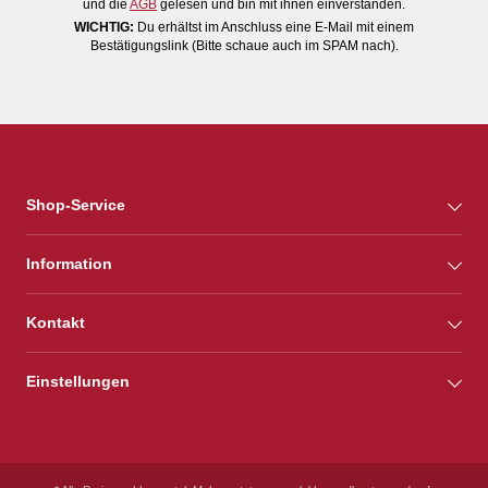
und die
AGB
gelesen und bin mit ihnen einverstanden.
WICHTIG:
Du erhältst im Anschluss eine E-Mail mit einem
Bestätigungslink (Bitte schaue auch im SPAM nach).
Shop-Service
Information
Kontakt
Einstellungen