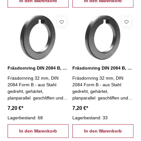
In den Warenkorb
In den Warenkorb
Fräsdornring DIN 2084 B, Ø 32 x 4 mm
Fräsdornring DIN 2084 B, Ø 32 x 5 mm
Fräsdornring 32 mm, DIN
Fräsdornring 32 mm, DIN
2084 Form B - aus Stahl
2084 Form B - aus Stahl
gedreht, gehärtet,
gedreht, gehärtet,
planparallel geschliffen und
planparallel geschliffen und
geläppt Bohr-Ø: 32 mm,
geläppt Bohr-Ø: 32 mm,
7,20 €*
7,20 €*
Außen-Ø: 47 mmStärke: 4
Außen-Ø: 47 mmStärke: 5
mm
Lagerbestand: 68
mm
Lagerbestand: 33
In den Warenkorb
In den Warenkorb