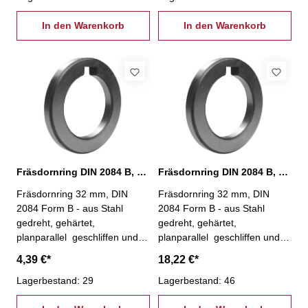
In den Warenkorb
In den Warenkorb
Fräsdornring DIN 2084 B, Ø 32 x 3 mm
Fräsdornring DIN 2084 B, Ø 32 x 30 mm
Fräsdornring 32 mm, DIN
Fräsdornring 32 mm, DIN
2084 Form B - aus Stahl
2084 Form B - aus Stahl
gedreht, gehärtet,
gedreht, gehärtet,
planparallel geschliffen und
planparallel geschliffen und
geläppt Bohr-Ø: 32 mm,
geläppt Bohr-Ø: 32 mm,
4,39 €*
18,22 €*
Außen-Ø: 47 mmStärke: 3
Außen-Ø: 47 mmStärke: 30
mm
Lagerbestand: 29
mm
Lagerbestand: 46