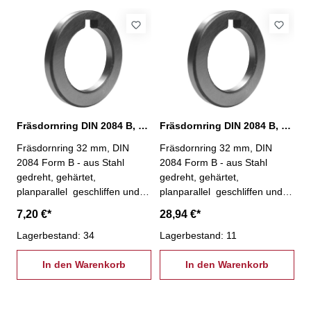
Fräsdornring DIN 2084 B, Ø 32 x 6 mm
Fräsdornring DIN 2084 B, Ø 32 x 60 mm
Fräsdornring 32 mm, DIN
Fräsdornring 32 mm, DIN
2084 Form B - aus Stahl
2084 Form B - aus Stahl
gedreht, gehärtet,
gedreht, gehärtet,
planparallel geschliffen und
planparallel geschliffen und
geläppt Bohr-Ø: 32 mm,
geläppt Bohr-Ø: 32 mm,
7,20 €*
28,94 €*
Außen-Ø: 47 mmStärke: 6
Außen-Ø: 47 mmStärke: 60
mm
Lagerbestand: 34
mm
Lagerbestand: 11
In den Warenkorb
In den Warenkorb