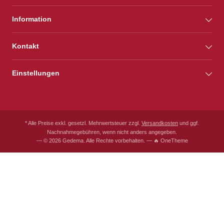
Information
Kontakt
Einstellungen
* Alle Preise exkl. gesetzl. Mehrwertsteuer zzgl.
Versandkosten
und ggf.
Nachnahmegebühren, wenn nicht anders angegeben.
— © 2026 Gedema. Alle Rechte vorbehalten. — 🔥 OneTheme