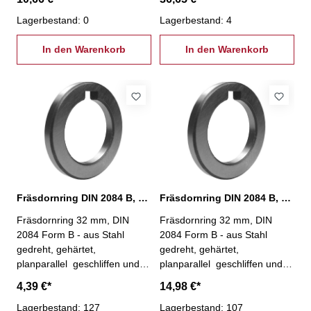
Außen-Ø: 47 mmStärke: 10
Außen-Ø: 47 mmStärke: 100
mm
Lagerbestand: 0
mm
Lagerbestand: 4
In den Warenkorb
In den Warenkorb
Fräsdornring DIN 2084 B, Ø 32 x 2 mm
Fräsdornring DIN 2084 B, Ø 32 x 20 mm
Fräsdornring 32 mm, DIN
Fräsdornring 32 mm, DIN
2084 Form B - aus Stahl
2084 Form B - aus Stahl
gedreht, gehärtet,
gedreht, gehärtet,
planparallel geschliffen und
planparallel geschliffen und
geläppt Bohr-Ø: 32 mm,
geläppt Bohr-Ø: 32 mm,
4,39 €*
14,98 €*
Außen-Ø: 47 mmStärke: 2
Außen-Ø: 47 mmStärke: 20
mm
Lagerbestand: 127
mm
Lagerbestand: 107