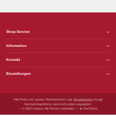
Shop-Service
Information
Kontakt
Einstellungen
* Alle Preise exkl. gesetzl. Mehrwertsteuer zzgl.
Versandkosten
und ggf.
Nachnahmegebühren, wenn nicht anders angegeben.
— © 2026 Gedema. Alle Rechte vorbehalten. — 🔥 OneTheme