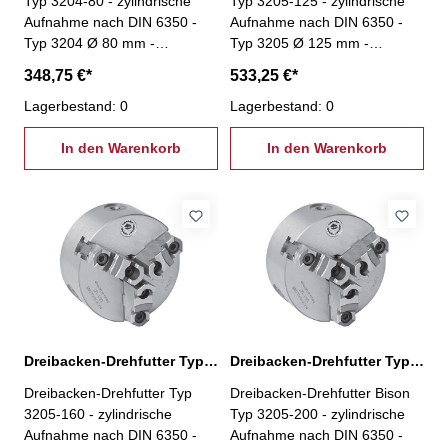
Typ 3204-80 - zylindrische
Typ 3205-125 - zylindrische
Aufnahme nach DIN 6350 -
Aufnahme nach DIN 6350 -
Typ 3204 Ø 80 mm -
Typ 3205 Ø 125 mm -
geschliffene Oberflächen aller
geschliffene Oberflächen aller
348,75 €*
533,25 €*
relevanten Baugruppen -
relevanten Baugruppen -
Futterkörper aus Guss -
Lagerbestand: 0
Futterkörper aus Guss -
Lagerbestand: 0
einteilige Backen- inkl. je 1
geteilte Backen- inkl. je 1 Satz
Satz harter einteiliger
In den Warenkorb
harter Aufsatzbacken und
In den Warenkorb
Bohrbacken und harter
harter Grundbacken,
einteiliger Drehbacken,
Spannschlüssel,
Spannschlüssel,
Befestigungsschrauben
Befestigungsschrauben
Dreibacken-Drehfutter Typ 3205-160
Dreibacken-Drehfutter Typ 3205-200
Dreibacken-Drehfutter Typ
Dreibacken-Drehfutter Bison
3205-160 - zylindrische
Typ 3205-200 - zylindrische
Aufnahme nach DIN 6350 -
Aufnahme nach DIN 6350 -