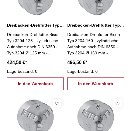
kann einzeln oder paarweise
gegenüberliegend eingesetzt
werden - inkl. je 1 Satz
weicher Aufsatzbacken und
Dreibacken-Drehfutter Typ 3204-125
Dreibacken-Drehfutter Typ 3204-160
harter Grundbacken,
Dreibacken-Drehfutter Bison
Dreibacken-Drehfutter Bison
Spannschlüssel und
Typ 3204-125 - zylindrische
Typ 3204-160 - zylindrische
Befestigungsschrauben
Aufnahme nach DIN 6350 -
Aufnahme nach DIN 6350 -
Typ 3204 Ø 125 mm -
Typ 3204 Ø 160 mm -
geschliffene Oberflächen aller
geschliffene Oberflächen aller
424,50 €*
496,50 €*
relevanten Baugruppen -
relevanten Baugruppen -
Futterkörper aus Guss -
Lagerbestand: 0
Futterkörper aus Guss -
Lagerbestand: 0
einteilige Backen- inkl. je 1
einteilige Backen- inkl. je 1
Satz harter einteiliger
In den Warenkorb
Satz harter einteiliger
In den Warenkorb
Bohrbacken und harter
Bohrbacken und harter
einteiliger Drehbacken,
einteiliger Drehbacken,
Spannschlüssel,
Spannschlüssel,
Befestigungsschrauben
Befestigungsschrauben