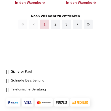
harter Aufsatzbacken und
In den Warenkorb
Bohrbacken und harter
In den Warenkorb
harter Grundbacken,
einteiliger Drehbacken,
Spannschlüssel,
Spannschlüssel,
Noch viel mehr zu entdecken
Befestigungsschrauben
Befestigungsschrauben
1
2
3
Sicherer Kauf
Schnelle Bearbeitung
Telefonische Beratung