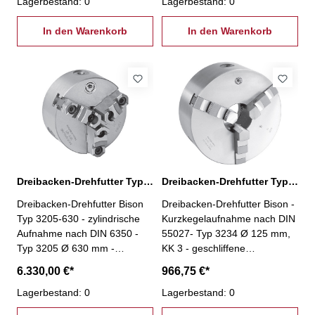
Futterkörper aus Guss -
Lagerbestand: 0
Futterkörper aus Guss -
Lagerbestand: 0
geteilte Backen- inkl. je 1 Satz
geteilte Backen- inkl. je 1 Satz
harter Aufsatzbacken und
In den Warenkorb
harter Aufsatzbacken und
In den Warenkorb
harter Grundbacken,
harter Grundbacken,
Spannschlüssel,
Spannschlüssel,
Befestigungsschrauben
Befestigungsschrauben
Dreibacken-Drehfutter Typ 3205-630
Dreibacken-Drehfutter Typ 3234-125-3
Dreibacken-Drehfutter Bison
Dreibacken-Drehfutter Bison -
Typ 3205-630 - zylindrische
Kurzkegelaufnahme nach DIN
Aufnahme nach DIN 6350 -
55027- Typ 3234 Ø 125 mm,
Typ 3205 Ø 630 mm -
KK 3 - geschliffene
geschliffene Oberflächen aller
Oberflächen aller relevanten
6.330,00 €*
966,75 €*
relevanten Baugruppen -
Baugruppen - Futterkörper
Futterkörper aus Guss -
Lagerbestand: 0
aus Guss - einteilige Backen-
Lagerbestand: 0
geteilte Backen- inkl. je 1 Satz
inkl. je 1 Satz harter einteiliger