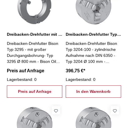
hohe Spannkraft und hohe
hohe Spannkraft und hohe
Bearbeitungsgenauigkeit -
Bearbeitungsgenauigkeit -
kann einzeln oder paarweise
kann einzeln oder paarweise
gegenüberliegend eingesetzt
gegenüberliegend eingesetzt
werden - inkl. je 1 Satz
werden - inkl. je 1 Satz
weicher Aufsatzbacken und
weicher Aufsatzbacken und
Dreibacken-Drehfutter mit großer Bohrung 3295-800
Dreibacken-Drehfutter Typ 3204-100
harter Grundbacken,
harter Grundbacken,
Dreibacken-Drehfutter Bison
Dreibacken-Drehfutter Bison
Spannschlüssel und
Spannschlüssel und
Typ 3295 - mit großer
Typ 3204-100 - zylindrische
Befestigungsschrauben
Befestigungsschrauben
Durchgangsbohrung- Typ
Aufnahme nach DIN 6350 -
3295 Ø 800 mm - Bison Oil
Typ 3204 Ø 100 mm -
Country Chucks Serie mit
geschliffene Oberflächen aller
Preis auf Anfrage
396,75 €*
großer Durchgangsbohrung
relevanten Baugruppen -
eignen sich besonders für die
Lagerbestand: 0
Futterkörper aus Guss -
Lagerbestand: 0
Bearbeitung langer
einteilige Backen- inkl. je 1
Werkstücke und Rohre -
Preis auf Anfrage
Satz harter einteiliger
In den Warenkorb
gehärtete und geschliffene
Bohrbacken und harter
Oberflächen aller relevanten
einteiliger Drehbacken,
Baugruppen - Futterkörper
Spannschlüssel,
aus Guss - geteilte Backen -
Befestigungsschrauben
hohe Spannkraft und hohe
Bearbeitungsgenauigkeit -