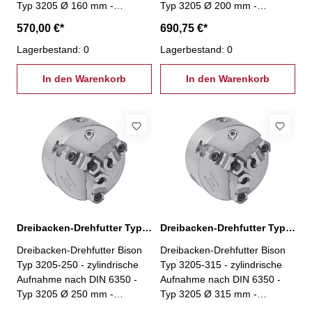
Typ 3205 Ø 160 mm -
Typ 3205 Ø 200 mm -
geschliffene Oberflächen aller
geschliffene Oberflächen aller
570,00 €*
690,75 €*
relevanten Baugruppen -
relevanten Baugruppen -
Futterkörper aus Guss -
Lagerbestand: 0
Futterkörper aus Guss -
Lagerbestand: 0
geteilte Backen- inkl. je 1 Satz
geteilte Backen- inkl. je 1 Satz
harter Aufsatzbacken und
In den Warenkorb
harter Aufsatzbacken und
In den Warenkorb
harter Grundbacken,
harter Grundbacken,
Spannschlüssel,
Spannschlüssel,
Befestigungsschrauben
Befestigungsschrauben
Dreibacken-Drehfutter Typ 3205-250
Dreibacken-Drehfutter Typ 3205-315
Dreibacken-Drehfutter Bison
Dreibacken-Drehfutter Bison
Typ 3205-250 - zylindrische
Typ 3205-315 - zylindrische
Aufnahme nach DIN 6350 -
Aufnahme nach DIN 6350 -
Typ 3205 Ø 250 mm -
Typ 3205 Ø 315 mm -
geschliffene Oberflächen aller
geschliffene Oberflächen aller