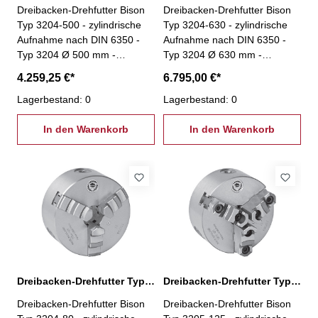
Dreibacken-Drehfutter Bison
Dreibacken-Drehfutter Bison
Typ 3204-500 - zylindrische
Typ 3204-630 - zylindrische
Aufnahme nach DIN 6350 -
Aufnahme nach DIN 6350 -
Typ 3204 Ø 500 mm -
Typ 3204 Ø 630 mm -
geschliffene Oberflächen aller
geschliffene Oberflächen aller
4.259,25 €*
6.795,00 €*
relevanten Baugruppen -
relevanten Baugruppen -
Futterkörper aus Guss -
Lagerbestand: 0
Futterkörper aus Guss -
Lagerbestand: 0
einteilige Backen- inkl. je 1
einteilige Backen- inkl. je 1
Satz harter einteiliger
In den Warenkorb
Satz harter einteiliger
In den Warenkorb
Bohrbacken und harter
Bohrbacken und harter
einteiliger Drehbacken,
einteiliger Drehbacken,
Spannschlüssel,
Spannschlüssel,
Befestigungsschrauben
Befestigungsschrauben
Dreibacken-Drehfutter Typ 3204-80
Dreibacken-Drehfutter Typ 3205-125
Dreibacken-Drehfutter Bison
Dreibacken-Drehfutter Bison