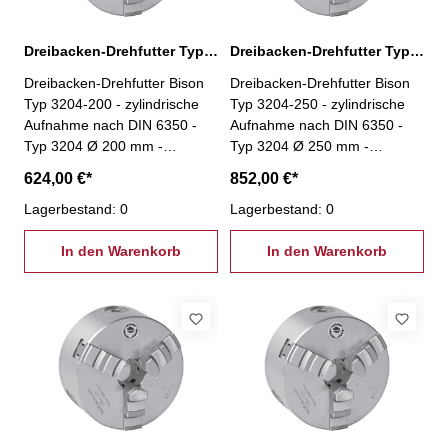
Dreibacken-Drehfutter Typ 3204-200
Dreibacken-Drehfutter Typ 3204-250
Dreibacken-Drehfutter Bison
Dreibacken-Drehfutter Bison
Typ 3204-200 - zylindrische
Typ 3204-250 - zylindrische
Aufnahme nach DIN 6350 -
Aufnahme nach DIN 6350 -
Typ 3204 Ø 200 mm -
Typ 3204 Ø 250 mm -
geschliffene Oberflächen aller
geschliffene Oberflächen aller
624,00 €*
852,00 €*
relevanten Baugruppen -
relevanten Baugruppen -
Futterkörper aus Guss -
Lagerbestand: 0
Futterkörper aus Guss -
Lagerbestand: 0
einteilige Backen- inkl. je 1
einteilige Backen- inkl. je 1
Satz harter einteiliger
In den Warenkorb
Satz harter einteiliger
In den Warenkorb
Bohrbacken und harter
Bohrbacken und harter
einteiliger Drehbacken,
einteiliger Drehbacken,
Spannschlüssel,
Spannschlüssel,
Befestigungsschrauben
Befestigungsschrauben