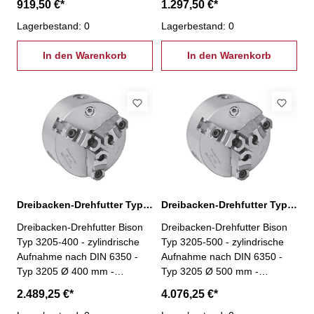
919,50 €*
1.297,50 €*
relevanten Baugruppen -
relevanten Baugruppen -
Futterkörper aus Guss -
Lagerbestand: 0
Futterkörper aus Guss -
Lagerbestand: 0
geteilte Backen- inkl. je 1 Satz
geteilte Backen- inkl. je 1 Satz
harter Aufsatzbacken und
In den Warenkorb
harter Aufsatzbacken und
In den Warenkorb
harter Grundbacken,
harter Grundbacken,
Spannschlüssel,
Spannschlüssel,
Befestigungsschrauben
Befestigungsschrauben
Dreibacken-Drehfutter Typ 3205-400
Dreibacken-Drehfutter Typ 3205-500
Dreibacken-Drehfutter Bison
Dreibacken-Drehfutter Bison
Typ 3205-400 - zylindrische
Typ 3205-500 - zylindrische
Aufnahme nach DIN 6350 -
Aufnahme nach DIN 6350 -
Typ 3205 Ø 400 mm -
Typ 3205 Ø 500 mm -
geschliffene Oberflächen aller
geschliffene Oberflächen aller
2.489,25 €*
4.076,25 €*
relevanten Baugruppen -
relevanten Baugruppen -