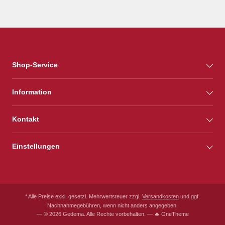
Shop-Service
Information
Kontakt
Einstellungen
* Alle Preise exkl. gesetzl. Mehrwertsteuer zzgl.
Versandkosten
und ggf.
Nachnahmegebühren, wenn nicht anders angegeben.
— © 2026 Gedema. Alle Rechte vorbehalten. — 🔥 OneTheme