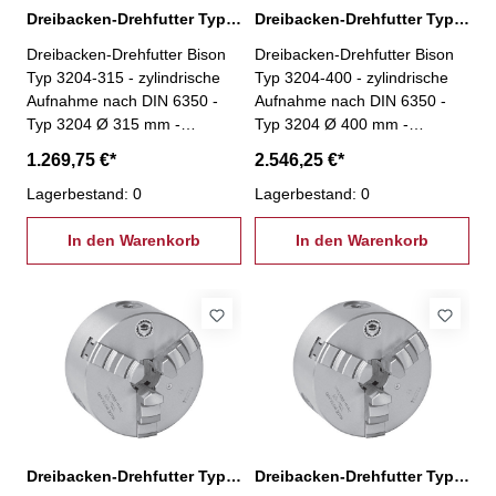
Dreibacken-Drehfutter Typ 3204-315
Dreibacken-Drehfutter Typ 3204-400
Dreibacken-Drehfutter Bison
Dreibacken-Drehfutter Bison
Typ 3204-315 - zylindrische
Typ 3204-400 - zylindrische
Aufnahme nach DIN 6350 -
Aufnahme nach DIN 6350 -
Typ 3204 Ø 315 mm -
Typ 3204 Ø 400 mm -
geschliffene Oberflächen aller
geschliffene Oberflächen aller
1.269,75 €*
2.546,25 €*
relevanten Baugruppen -
relevanten Baugruppen -
Futterkörper aus Guss -
Lagerbestand: 0
Futterkörper aus Guss -
Lagerbestand: 0
einteilige Backen- inkl. je 1
einteilige Backen- inkl. je 1
Satz harter einteiliger
In den Warenkorb
Satz harter einteiliger
In den Warenkorb
Bohrbacken und harter
Bohrbacken und harter
einteiliger Drehbacken,
einteiliger Drehbacken,
Spannschlüssel,
Spannschlüssel,
Befestigungsschrauben
Befestigungsschrauben
Dreibacken-Drehfutter Typ 3204-500
Dreibacken-Drehfutter Typ 3204-630