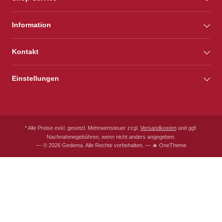
Information
Kontakt
Einstellungen
* Alle Preise exkl. gesetzl. Mehrwertsteuer zzgl.
Versandkosten
und ggf.
Nachnahmegebühren, wenn nicht anders angegeben.
— © 2026 Gedema. Alle Rechte vorbehalten. — 🔥 OneTheme