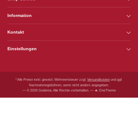
Information
Kontakt
Einstellungen
* Alle Preise exkl. gesetzl. Mehrwertsteuer zzgl.
Versandkosten
und ggf.
Nachnahmegebühren, wenn nicht anders angegeben.
— © 2026 Gedema. Alle Rechte vorbehalten. — 🔥 OneTheme