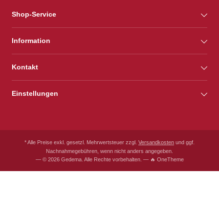
Shop-Service
Information
Kontakt
Einstellungen
* Alle Preise exkl. gesetzl. Mehrwertsteuer zzgl.
Versandkosten
und ggf.
Nachnahmegebühren, wenn nicht anders angegeben.
— © 2026 Gedema. Alle Rechte vorbehalten. — 🔥 OneTheme