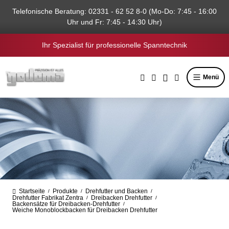
alt springen
Telefonische Beratung: 02331 - 62 52 8-0 (Mo-Do: 7:45 - 16:00
Uhr und Fr: 7:45 - 14:30 Uhr)
Ihr Spezialist für professionelle Spanntechnik
Menü
Startseite
Produkte
Drehfutter und Backen
/
/
/
Drehfutter Fabrikat Zentra
Dreibacken Drehfutter
/
/
Backensätze für Dreibacken-Drehfutter
/
Weiche Monoblockbacken für Dreibacken Drehfutter