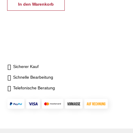
um 360° drehbar und 90°
In den Warenkorb
wendbar- Schraubstock und
Klemmbügel bzw.
Anschraubplatte aus
Leichtmetall-Legierung,
hammerschlaglackiert -
verdeckte Stahlspindel-
Backen nach vorn öffnend- mit
auswechselbaren Kunststoff-
oder Alubacken
Sicherer Kauf
Schnelle Bearbeitung
Telefonische Beratung