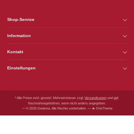
Shop-Service
Information
Kontakt
Einstellungen
* Alle Preise exkl. gesetzl. Mehrwertsteuer zzgl.
Versandkosten
und ggf.
Nachnahmegebühren, wenn nicht anders angegeben.
— © 2026 Gedema. Alle Rechte vorbehalten. — 🔥 OneTheme