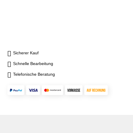
paralleles Spannen durch
paralleles Spannen durch
nachstellbare zentrische
nachstellbare zentrische
Führung- Backen und Amboss
Führung- Backen und Amboss
induktiv gehärtet (HRC 52-
induktiv gehärtet (HRC 52-
58)- Schraubstock nach vorn
58)- Schraubstock nach vorn
öffnend
öffnend
Sicherer Kauf
Schnelle Bearbeitung
Telefonische Beratung