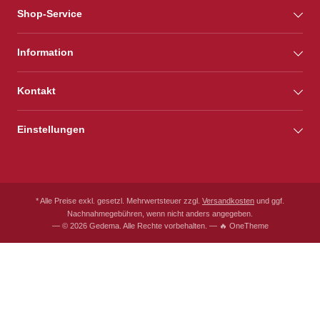
Shop-Service
Information
Kontakt
Einstellungen
* Alle Preise exkl. gesetzl. Mehrwertsteuer zzgl.
Versandkosten
und ggf.
Nachnahmegebühren, wenn nicht anders angegeben.
— © 2026 Gedema. Alle Rechte vorbehalten. — 🔥 OneTheme