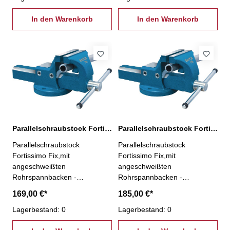
360°-Drehung des
360°-Drehung des
Schraubstocks- stufenlose
In den Warenkorb
Schraubstocks- stufenlose
In den Warenkorb
Arretierung durch
Arretierung durch
Feststellhebel
Feststellhebel
Parallelschraubstock Fortissimo Fix 115 mm
Parallelschraubstock Fortissimo Fix 125 mm
Parallelschraubstock
Parallelschraubstock
Fortissimo Fix,mit
Fortissimo Fix,mit
angeschweißten
angeschweißten
Rohrspannbacken -
Rohrspannbacken -
Backenbreite: 115 mm -
Backenbreite: 125 mm -
169,00 €*
185,00 €*
Spannweite: 140 mm,
Spannweite: 160 mm,
Spanntiefe: 73,5 mm -
Lagerbestand: 0
Spanntiefe: 72,5 mm -
Lagerbestand: 0
Ausführung: stahlgeschmiedet
Ausführung: stahlgeschmiedet