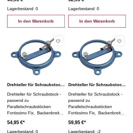
4000830161) -
4000830162) -
stahlgeschmiedet- ermöglicht
Lagerbestand: 0
stahlgeschmiedet- ermöglicht
Lagerbestand: 0
360°-Drehung des
360°-Drehung des
Schraubstocks- stufenlose
In den Warenkorb
Schraubstocks- stufenlose
In den Warenkorb
Arretierung durch
Arretierung durch
Feststellhebel
Feststellhebel
Drehteller für Schraubstock 135 mm
Drehteller für Schraubstock 150 mm
Drehteller für Schraubstock -
Drehteller für Schraubstock -
passend zu
passend zu
Parallelschraubstöcken
Parallelschraubstöcken
Fortissimo Fix, Backenbreite
Fortissimo Fix, Backenbreite
135 mm (Art.-Nr.
150 mm (Art.-Nr.
54,95 €*
59,95 €*
4000830163) -
4000830164) -
stahlgeschmiedet- ermöglicht
Lagerbestand: 0
stahlgeschmiedet- ermöglicht
Lagerbestand: -2