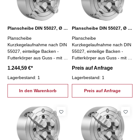
Planscheibe DIN 55027, Ø 500 mm, KK 8
Planscheibe DIN 55027, Ø 630 mm, KK 11
Planscheibe
Planscheibe
Kurzkegelaufnahme nach DIN
Kurzkegelaufnahme nach DIN
55027, einteilige Backen -
55027, einteilige Backen -
Futterkörper aus Guss - mit 4
Futterkörper aus Guss - mit 4
einzeln verstellbaren Backen -
einzeln verstellbaren Backen -
1.244,59 €*
Preis auf Anfrage
besonders geeignet zum
besonders geeignet zum
Spannen von unregelmäßig
Lagerbestand: 1
Spannen von unregelmäßig
Lagerbestand: 1
geformten Werkstücken- inkl.
geformten Werkstücken- inkl.
je 1 Satz einteiliger
In den Warenkorb
je 1 Satz einteiliger
Preis auf Anfrage
Umkehrbacken,
Umkehrbacken,
Spannschlüssel und
Spannschlüssel und
Befestigungsschrauben - Ø
Befestigungsschrauben - Ø
500 mm, KK 8
630 mm, KK 11