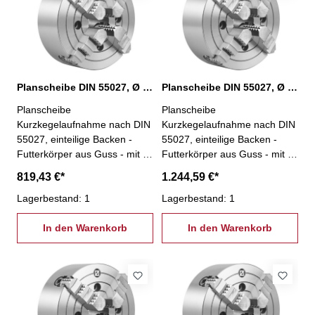
Planscheibe DIN 55027, Ø 400 mm, KK 8
Planscheibe DIN 55027, Ø 500 mm, KK 11
Planscheibe
Planscheibe
Kurzkegelaufnahme nach DIN
Kurzkegelaufnahme nach DIN
55027, einteilige Backen -
55027, einteilige Backen -
Futterkörper aus Guss - mit 4
Futterkörper aus Guss - mit 4
einzeln verstellbaren Backen -
einzeln verstellbaren Backen -
819,43 €*
1.244,59 €*
besonders geeignet zum
besonders geeignet zum
Spannen von unregelmäßig
Lagerbestand: 1
Spannen von unregelmäßig
Lagerbestand: 1
geformten Werkstücken- inkl.
geformten Werkstücken- inkl.
je 1 Satz einteiliger
In den Warenkorb
je 1 Satz einteiliger
In den Warenkorb
Umkehrbacken,
Umkehrbacken,
Spannschlüssel und
Spannschlüssel und
Befestigungsschrauben - Ø
Befestigungsschrauben - Ø
400 mm, KK 8
500 mm, KK 11