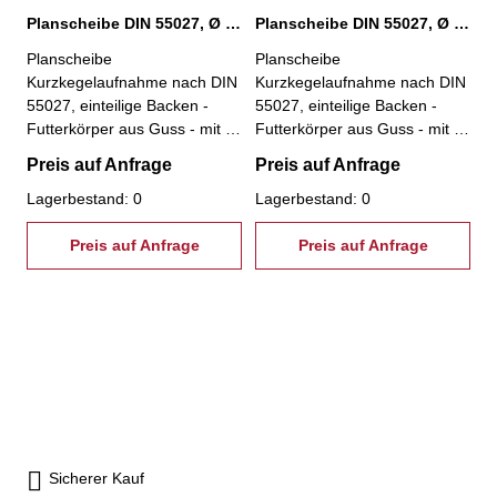
Planscheibe DIN 55027, Ø 800 mm, KK 11
Planscheibe DIN 55027, Ø 800 mm, KK 15
Planscheibe
Planscheibe
Kurzkegelaufnahme nach DIN
Kurzkegelaufnahme nach DIN
55027, einteilige Backen -
55027, einteilige Backen -
Futterkörper aus Guss - mit 4
Futterkörper aus Guss - mit 4
einzeln verstellbaren Backen -
einzeln verstellbaren Backen -
Preis auf Anfrage
Preis auf Anfrage
besonders geeignet zum
besonders geeignet zum
Spannen von unregelmäßig
Lagerbestand: 0
Spannen von unregelmäßig
Lagerbestand: 0
geformten Werkstücken- inkl.
geformten Werkstücken- inkl.
je 1 Satz einteiliger
Preis auf Anfrage
je 1 Satz einteiliger
Preis auf Anfrage
Umkehrbacken,
Umkehrbacken,
Spannschlüssel und
Spannschlüssel und
Befestigungsschrauben - Ø
Befestigungsschrauben - Ø
800 mm, KK 11
800 mm, KK 15
Sicherer Kauf