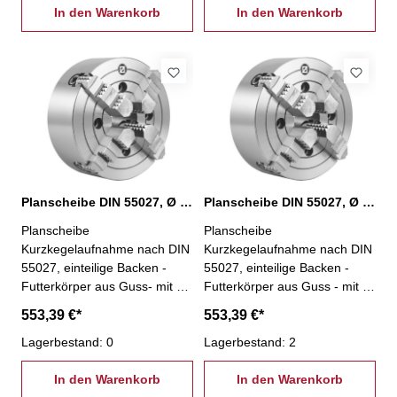
je 1 Satz einteiliger
In den Warenkorb
je 1 Satz einteiliger
In den Warenkorb
Umkehrbacken,
Umkehrbacken,
Spannschlüssel und
Spannschlüssel und
Befestigungsschrauben - Ø
Befestigungsschrauben - Ø
250 mm, KK 6
250 mm, KK 8
Planscheibe DIN 55027, Ø 315 mm, KK 11
Planscheibe DIN 55027, Ø 315 mm, KK 5
Planscheibe
Planscheibe
Kurzkegelaufnahme nach DIN
Kurzkegelaufnahme nach DIN
55027, einteilige Backen -
55027, einteilige Backen -
Futterkörper aus Guss- mit 4
Futterkörper aus Guss - mit 4
einzeln verstellbaren Backen-
einzeln verstellbaren Backen -
553,39 €*
553,39 €*
besonders geeignet zum
besonders geeignet zum
Spannen von unregelmäßig
Lagerbestand: 0
Spannen von unregelmäßig
Lagerbestand: 2
geformten Werkstücken- inkl.
geformten Werkstücken- inkl.
je 1 Satz einteiliger
In den Warenkorb
je 1 Satz einteiliger
In den Warenkorb