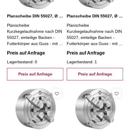
Planscheibe DIN 55027, Ø 630 mm, KK 15
Planscheibe DIN 55027, Ø 630 mm, KK 8
Planscheibe
Planscheibe
Kurzkegelaufnahme nach DIN
Kurzkegelaufnahme nach DIN
55027, einteilige Backen -
55027, einteilige Backen -
Futterkörper aus Guss - mit 4
Futterkörper aus Guss - mit 4
einzeln verstellbaren Backen -
einzeln verstellbaren Backen -
Preis auf Anfrage
Preis auf Anfrage
besonders geeignet zum
besonders geeignet zum
Spannen von unregelmäßig
Lagerbestand: 0
Spannen von unregelmäßig
Lagerbestand: 1
geformten Werkstücken- inkl.
geformten Werkstücken- inkl.
je 1 Satz einteiliger
Preis auf Anfrage
je 1 Satz einteiliger
Preis auf Anfrage
Umkehrbacken,
Umkehrbacken,
Spannschlüssel und
Spannschlüssel und
Befestigungsschrauben - Ø
Befestigungsschrauben - Ø
630 mm, KK 15
630 mm, KK 8