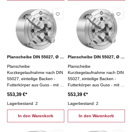
Umkehrbacken,
Umkehrbacken,
Spannschlüssel und
Spannschlüssel und
Befestigungsschrauben - Ø
Befestigungsschrauben - Ø
315 mm, KK 11
315 mm, KK 5
Planscheibe DIN 55027, Ø 315 mm, KK 6
Planscheibe DIN 55027, Ø 315 mm, KK 8
Planscheibe
Planscheibe
Kurzkegelaufnahme nach DIN
Kurzkegelaufnahme nach DIN
55027, einteilige Backen -
55027, einteilige Backen -
Futterkörper aus Guss - mit 4
Futterkörper aus Guss - mit 4
einzeln verstellbaren Backen -
einzeln verstellbaren Backen -
553,39 €*
553,39 €*
besonders geeignet zum
besonders geeignet zum
Spannen von unregelmäßig
Lagerbestand: 2
Spannen von unregelmäßig
Lagerbestand: 2
geformten Werkstücken- inkl.
geformten Werkstücken- inkl.
je 1 Satz einteiliger
In den Warenkorb
je 1 Satz einteiliger
In den Warenkorb
Umkehrbacken,
Umkehrbacken,
Spannschlüssel und
Spannschlüssel und