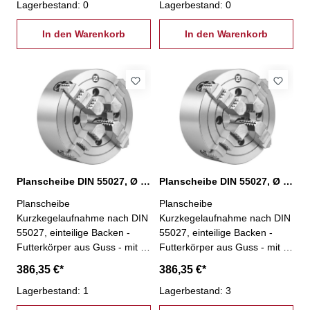
Spannen von unregelmäßig
Lagerbestand: 0
Spannen von unregelmäßig
Lagerbestand: 0
geformten Werkstücken- inkl.
geformten Werkstücken- inkl.
je 1 Satz einteiliger
In den Warenkorb
je 1 Satz einteiliger
In den Warenkorb
Umkehrbacken,
Umkehrbacken,
Spannschlüssel und
Spannschlüssel und
Befestigungsschrauben - Ø
Befestigungsschrauben - Ø
200 mm, KK 6
250 mm, KK 5
Planscheibe DIN 55027, Ø 250 mm, KK 6
Planscheibe DIN 55027, Ø 250 mm, KK 8
Planscheibe
Planscheibe
Kurzkegelaufnahme nach DIN
Kurzkegelaufnahme nach DIN
55027, einteilige Backen -
55027, einteilige Backen -
Futterkörper aus Guss - mit 4
Futterkörper aus Guss - mit 4
einzeln verstellbaren Backen -
einzeln verstellbaren Backen -
386,35 €*
386,35 €*
besonders geeignet zum
besonders geeignet zum
Spannen von unregelmäßig
Lagerbestand: 1
Spannen von unregelmäßig
Lagerbestand: 3
geformten Werkstücken- inkl.
geformten Werkstücken- inkl.