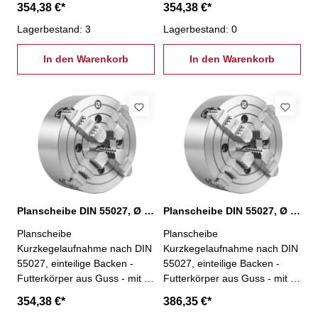
354,38 €*
354,38 €*
besonders geeignet zum
besonders geeignet zum
Spannen von unregelmäßig
Lagerbestand: 3
Spannen von unregelmäßig
Lagerbestand: 0
geformten Werkstücken- inkl.
geformten Werkstücken- inkl.
je 1 Satz einteiliger
In den Warenkorb
je 1 Satz einteiliger
In den Warenkorb
Umkehrbacken,
Umkehrbacken,
Spannschlüssel und
Spannschlüssel und
Befestigungsschrauben - Ø
Befestigungsschrauben - Ø
200 mm, KK 4
200 mm, KK 5
Planscheibe DIN 55027, Ø 200 mm, KK 6
Planscheibe DIN 55027, Ø 250 mm, KK 5
Planscheibe
Planscheibe
Kurzkegelaufnahme nach DIN
Kurzkegelaufnahme nach DIN
55027, einteilige Backen -
55027, einteilige Backen -
Futterkörper aus Guss - mit 4
Futterkörper aus Guss - mit 4
einzeln verstellbaren Backen -
einzeln verstellbaren Backen -
354,38 €*
386,35 €*
besonders geeignet zum
besonders geeignet zum