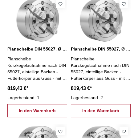
Befestigungsschrauben - Ø
Befestigungsschrauben - Ø
315 mm, KK 6
315 mm, KK 8
Planscheibe DIN 55027, Ø 400 mm, KK 11
Planscheibe DIN 55027, Ø 400 mm, KK 6
Planscheibe
Planscheibe
Kurzkegelaufnahme nach DIN
Kurzkegelaufnahme nach DIN
55027, einteilige Backen -
55027, einteilige Backen -
Futterkörper aus Guss - mit 4
Futterkörper aus Guss - mit 4
einzeln verstellbaren Backen -
einzeln verstellbaren Backen -
819,43 €*
819,43 €*
besonders geeignet zum
besonders geeignet zum
Spannen von unregelmäßig
Lagerbestand: 1
Spannen von unregelmäßig
Lagerbestand: 2
geformten Werkstücken- inkl.
geformten Werkstücken- inkl.
je 1 Satz einteiliger
In den Warenkorb
je 1 Satz einteiliger
In den Warenkorb
Umkehrbacken,
Umkehrbacken,
Spannschlüssel und
Spannschlüssel und
Befestigungsschrauben - Ø
Befestigungsschrauben - Ø
400 mm, KK 11
400 mm, KK 6