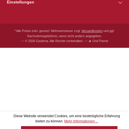
Einstellungen
* Alle Preise exkl. gesetzl. Mehrwertsteuer zzgl.
Versandkosten
und ggf.
Nachnahmegebühren, wenn nicht anders angegeben.
— © 2026 Gedema. Alle Rechte vorbehalten. — 🔥 OneTheme
Diese Website verwendet Cookies, um eine bestmögliche Erfahrung
bieten zu können.
Mehr Informationen ...