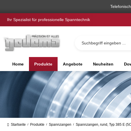
springen
Zur Hauptnavigation springen
Telefonisc
Ihr Spezialist für professionelle Spanntechnik
Home
Produkte
Angebote
Neuheiten
Dow
Startseite
Produkte
Spannzangen
Spannzangen, rund, Typ 385 E (5
/
/
/