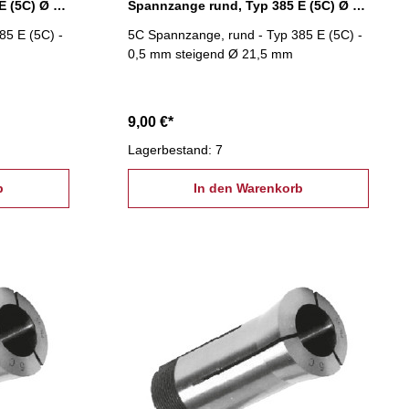
Spannzange rund, Typ 385 E (5C) Ø 21,0 mm
Spannzange rund, Typ 385 E (5C) Ø 21,5 mm
85 E (5C) -
5C Spannzange, rund - Typ 385 E (5C) -
0,5 mm steigend Ø 21,5 mm
9,00 €*
Lagerbestand: 7
b
In den Warenkorb