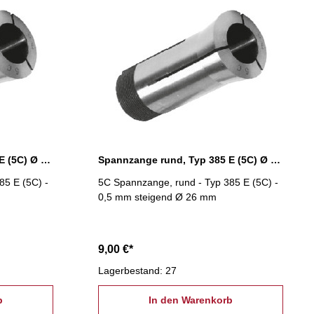
Spannzange rund, Typ 385 E (5C) Ø 25,5 mm
Spannzange rund, Typ 385 E (5C) Ø 26,0 mm
85 E (5C) -
5C Spannzange, rund - Typ 385 E (5C) -
0,5 mm steigend Ø 26 mm
9,00 €*
Lagerbestand: 27
b
In den Warenkorb