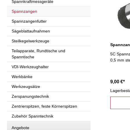
Spannkraftmessgeräte
Spannzangen
Spannzangenfutter
Sägeblattaufnahmen
Steilkegelwerkzeuge
Teilapparate, Rundtische und
5C Spannza
Spanntische
0,5 mm st
VDI-Werkzeughalter
Werkbänke
9,00 €*
Werkzeugsätze
Lagerbest
Zerspanungstechnik
Zentrierspitzen, feste Körnerspitzen
Zubehör Spanntechnik
Angebote