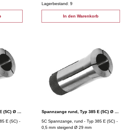
Lagerbestand: 9
b
In den Warenkorb
Spannzange rund, Typ 385 E (5C) Ø 28,5 mm
Spannzange rund, Typ 385 E (5C) Ø 29,0 mm
85 E (5C) -
5C Spannzange, rund - Typ 385 E (5C) -
0,5 mm steigend Ø 29 mm