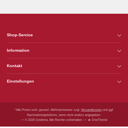
Shop-Service
Information
Kontakt
Einstellungen
* Alle Preise exkl. gesetzl. Mehrwertsteuer zzgl.
Versandkosten
und ggf.
Nachnahmegebühren, wenn nicht anders angegeben.
— © 2026 Gedema. Alle Rechte vorbehalten. — 🔥 OneTheme