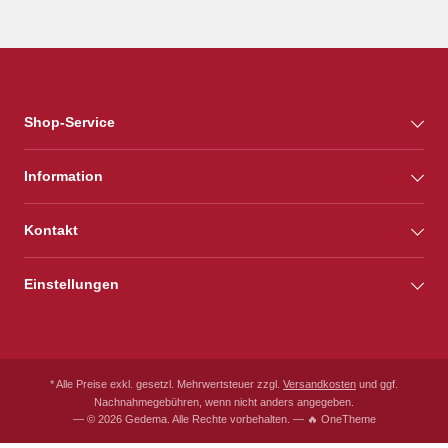
Shop-Service
Information
Kontakt
Einstellungen
* Alle Preise exkl. gesetzl. Mehrwertsteuer zzgl.
Versandkosten
und ggf.
Nachnahmegebühren, wenn nicht anders angegeben.
— © 2026 Gedema. Alle Rechte vorbehalten. — 🔥 OneTheme