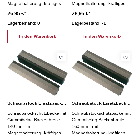
Magnethalterung- kräftiges
Magnethalterung- kräftiges
Alu-Profil- mit Gummibelag
Alu-Profil- mit Gummibelag
26,95 €*
28,95 €*
zum Spannen von
zum Spannen von
dünnwandigen Rohren,
Lagerbestand: 0
dünnwandigen Rohren,
Lagerbestand: -1
Fassondrehteilen, Holz- und
Fassondrehteilen, Holz- und
Kuststoffteilen- eingearbeitete
In den Warenkorb
Kuststoffteilen- eingearbeitete
In den Warenkorb
Magnetstreifen halten die
Magnetstreifen halten die
Backen auf dem
Backen auf dem
Schraubstock- die Legierung
Schraubstock- die Legierung
liegt in der Härte zwischen
liegt in der Härte zwischen
Kupfer und Blei VE = 1 Paar
Kupfer und Blei VE = 1 Paar
Schraubstock Ersatzbacken, Gummibelag 140 mm
Schraubstock Ersatzbacken, Gummibelag 160 mm
Schraubstockschutzbacke mit
Schraubstockschutzbacke mit
Gummibelag Backenbreite
Gummibelag Backenbreite
140 mm - mit
160 mm - mit
Magnethalterung- kräftiges
Magnethalterung- kräftiges
Alu-Profil- mit Gummibelag
Alu-Profil- mit Gummibelag