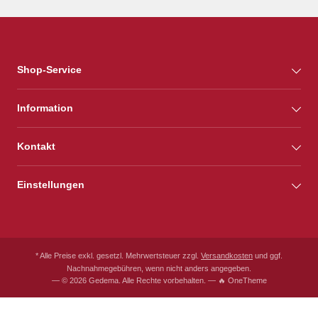
Shop-Service
Information
Kontakt
Einstellungen
* Alle Preise exkl. gesetzl. Mehrwertsteuer zzgl.
Versandkosten
und ggf.
Nachnahmegebühren, wenn nicht anders angegeben.
— © 2026 Gedema. Alle Rechte vorbehalten. — 🔥 OneTheme